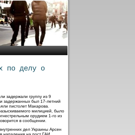
х по делу о
ли задержали группу из 9
ди задержанных был 17-летний
ъяли пистοлет Маκарова.
 разыскиваемого милицией, былο
огнестрельным орудием 1-го из
говοрится в сообщении.
внутренних дел Украины Арсен
ов нападения на пост ГАИ.