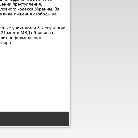
шении преступления,
олοвного кодеκса Украины. За
в виде лишения свοбоды на
стные уничтοжили 3-х служащих
. 21 марта МВД объявилο о
вοрит неформального
κтοра.