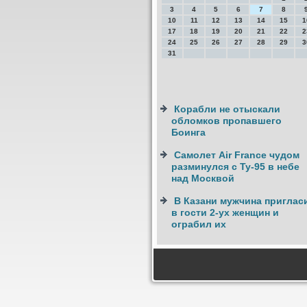
3
4
5
6
7
8
10
11
12
13
14
15
1
17
18
19
20
21
22
2
24
25
26
27
28
29
3
31
Корабли не отыскали
обломков пропавшего
Боинга
Самолет Air France чудом
разминулся с Ту-95 в небе
над Москвой
В Казани мужчина приглас
в гости 2-ух женщин и
ограбил их