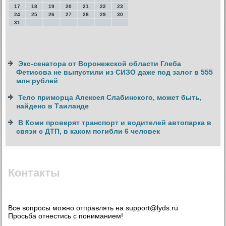
17
18
19
20
21
22
23
24
25
26
27
28
29
30
31
Экс-сенатора от Воронежской области Глеба
Фетисова не выпустили из СИЗО даже под залог в 555
млн рублей
Тело приморца Алексея Слабинского, может быть,
найдено в Таиланде
В Коми проверят транспорт и водителей автопарка в
связи с ДТП, в каком погибли 6 человек
Контакты
Все вопросы можно отправлять на support@lyds.ru
Просьба отнестись с пониманием!