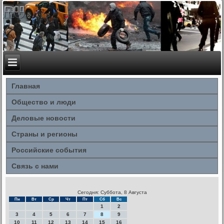
Главная
Общество и люди
Деловые новости
Страны и регионы
Российские события
Связь с нами
Сегодня: Суббота, 8 Августа
Пн
Вт
Ср
Чт
Пт
Сб
Вс
1
2
3
4
5
6
7
8
9
10
11
12
13
14
15
16