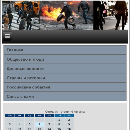
Главная
Общество и люди
Деловые новости
Страны и регионы
Российские события
Связь с нами
Сегодня: Четверг, 6 Августа
Пн
Вт
Ср
Чт
Пт
Сб
Вс
1
2
3
4
5
6
7
8
9
10
11
12
13
14
15
16