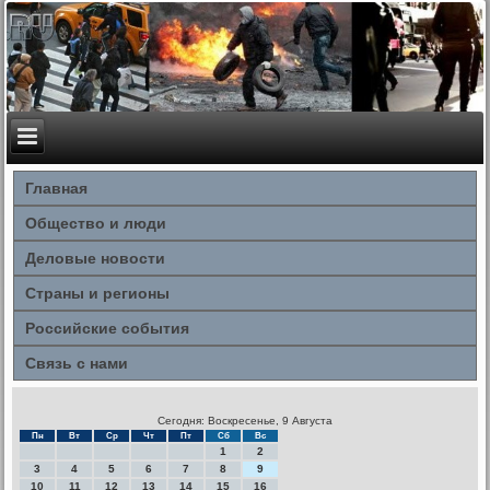
Главная
Общество и люди
Деловые новости
Страны и регионы
Российские события
Связь с нами
Сегодня: Воскресенье, 9 Августа
Пн
Вт
Ср
Чт
Пт
Сб
Вс
1
2
3
4
5
6
7
8
9
10
11
12
13
14
15
16