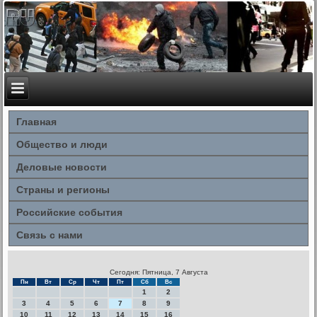
Главная
Общество и люди
Деловые новости
Страны и регионы
Российские события
Связь с нами
Сегодня: Пятница, 7 Августа
Пн
Вт
Ср
Чт
Пт
Сб
Вс
1
2
3
4
5
6
7
8
9
10
11
12
13
14
15
16