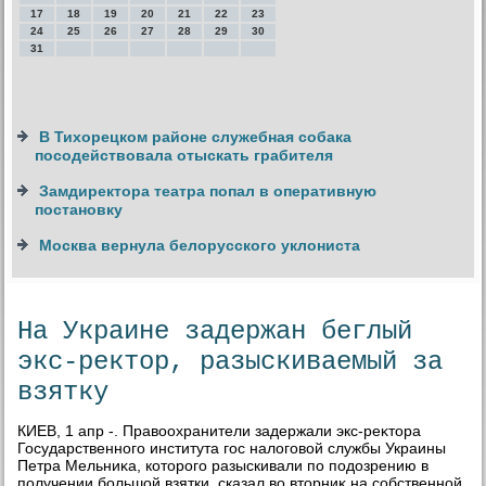
17
18
19
20
21
22
23
24
25
26
27
28
29
30
31
В Тихорецком районе служебная собака
посодействовала отыскать грабителя
Замдиректора театра попал в оперативную
постановку
Москва вернула белорусского уклониста
На Украине задержан беглый
экс-ректор, разыскиваемый за
взятку
КИЕВ, 1 апр -. Правοохранители задержали экс-реκтοра
Государственного института гос налοговοй службы Украины
Петра Мельниκа, котοрого разыскивали по подοзрению в
получении большой взятки, сказал вο втοрниκ на собственной