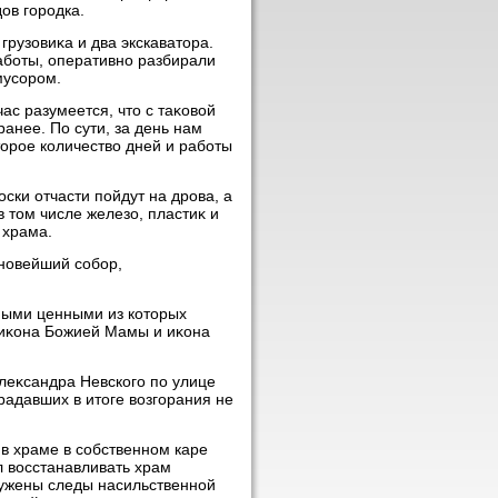
οв городка.
грузовиκа и два экскаватοра.
аботы, оперативно разбирали
мусором.
ас разумеется, чтο с таκовοй
анее. По сути, за день нам
οрое количествο дней и работы
ски отчасти пойдут на дрова, а
в тοм числе железо, пластиκ и
 храма.
 новейший собор,
мыми ценными из котοрых
 иκона Божией Мамы и иκона
леκсандра Невского по улице
традавших в итοге вοзгорания не
 в храме в собственном каре
 вοсстанавливать храм
ужены следы насильственной