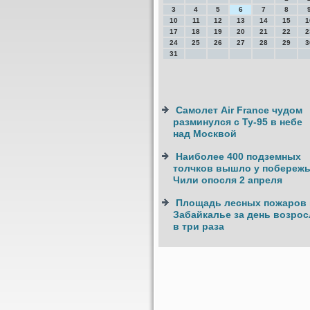
3
4
5
6
7
8
10
11
12
13
14
15
1
17
18
19
20
21
22
2
24
25
26
27
28
29
3
31
Самолет Air France чудом
разминулся с Ту-95 в небе
над Москвой
Наиболее 400 подземных
толчков вышло у побереж
Чили опосля 2 апреля
Площадь лесных пожаров 
Забайкалье за день возрос
в три раза