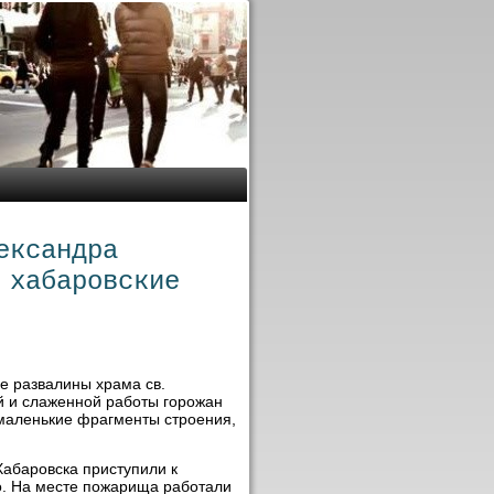
ександра
 хабаровские
е развалины храма св.
й и слаженной работы горожан
 маленькие фрагменты строения,
Хабаровска приступили к
о. На месте пожарища работали