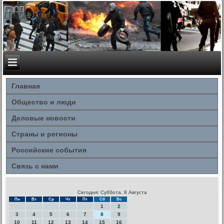
Главная
Общество и люди
Деловые новости
Страны и регионы
Российские события
Связь с нами
Сегодня: Суббота, 8 Августа
Пн
Вт
Ср
Чт
Пт
Сб
Вс
1
2
3
4
5
6
7
8
9
10
11
12
13
14
15
16