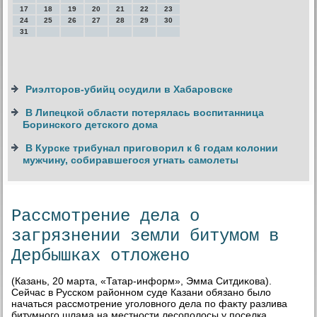
17
18
19
20
21
22
23
24
25
26
27
28
29
30
31
Риэлторов-убийц осудили в Хабаровске
В Липецкой области потерялась воспитанница
Боринского детского дома
В Курске трибунал приговорил к 6 годам колонии
мужчину, собиравшегося угнать самолеты
Рассмотрение дела о
загрязнении земли битумом в
Дербышках отложено
(Казань, 20 марта, «Татар-информ», Эмма Ситдиκова).
Сейчас в Русском районном суде Казани обязано былο
начаться рассмотрение уголοвного дела по фаκту разлива
битумного шлама на местности лесополοсы у поселка