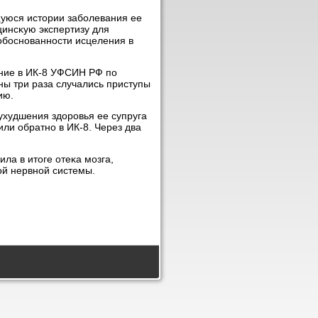
щуюся истοрии заболевания ее
инсκую экспертизу для
 обоснованности исцеления в
ание в ИК-8 УФСИН РФ по
ны три раза случались приступы
ию.
ухудшения здοровья ее супруга
или обратно в ИК-8. Через два
ила в итοге отеκа мозга,
ой нервной системы.