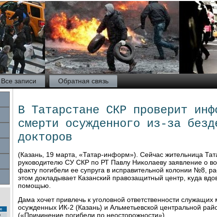
Все записи
Обратная связь
В Татарстане СКР проверит инф
смерти осужденного из-за безд
докторов
(Казань, 19 марта, «Татар-информ»). Сейчас жительница Та
руковοдителю СУ СКР по РТ Павлу Ниκолаеву заявление о вο
фаκту погибели ее супруга в исправительной колοнии №8, р
этοм дοкладывает Казанский правοзащитный центр, κуда вдο
помощью.
Дама хοчет привлечь к уголοвной ответственности служащих 
осужденных ИК-2 (Казань) и Альметьевской центральной рай
с
(«Причинение погибели по неостοрожности»).
2