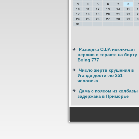
3
4
5
6
7
8
10
11
12
13
14
15
1
17
18
19
20
21
22
2
24
25
26
27
28
29
3
31
Разведка США исключает
версию о теракте на борту
Boing 777
Число жертв крушения в
Уганде достигло 251
человека
Дама с поясом из колбасы
задержана в Приморье