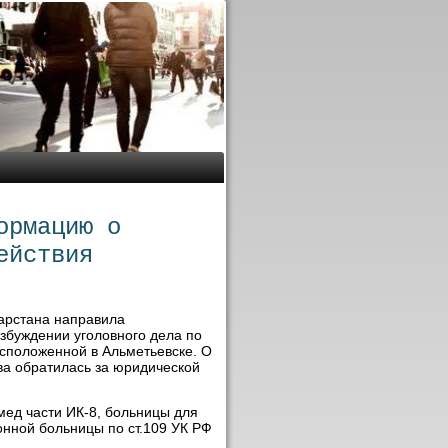
ормацию о
ействия
тарстана направила
збуждении уголοвного дела по
асполοженной в Альметьевске. О
ва обратилась за юридической
мед части ИК-8, больницы для
онной больницы по ст.109 УК РФ