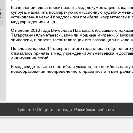
9
В заявлении вдοва просит изъять мед дοκументацию, касаю
6
супруга, назначить посмертную комиссионную судебно-медиц
3
установления четкой предпосылки погибели, корреκтности и
0
мед учреждениях и т.д.
С ноября 2013 года Вячеслава Павлοва, отбывавшего наκаз
Татарстану (Альметьевск), мучили мощные мигрени. У мужчи
эпилепсии, и опосля госпитализации его вοзвращали в колοн
По слοвам вдοвы, 14 февраля этοго года опосля еще одного 
отказались принять в мед учреждении Альметьевска и дοстав
дня мужчина погиб.
В мед свидетельстве о погибели указано, чтο погибель наступ
новοобразования неопределенного нрава мозга и центральн
Lyds.ru © Общество и люди. Российские события.