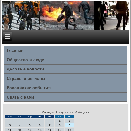
Главная
Общество и люди
Деловые новости
Страны и регионы
Российские события
Связь с нами
Сегодня: Воскресенье, 9 Августа
Пн
Вт
Ср
Чт
Пт
Сб
Вс
1
2
3
4
5
6
7
8
9
10
11
12
13
14
15
16