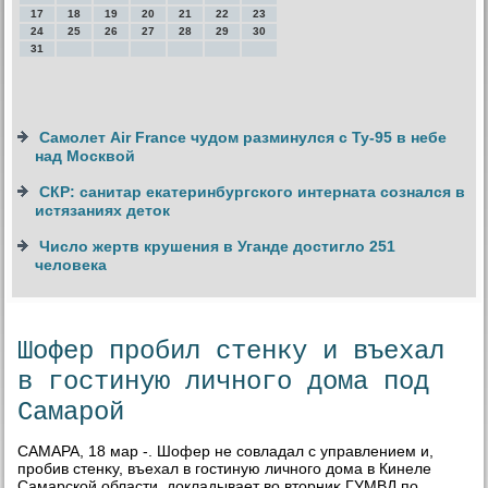
17
18
19
20
21
22
23
24
25
26
27
28
29
30
31
Самолет Air France чудом разминулся с Ту-95 в небе
над Москвой
СКР: санитар екатеринбургского интерната сознался в
истязаниях деток
Число жертв крушения в Уганде достигло 251
человека
Шофер пробил стенку и въехал
в гостиную личного дома под
Самарой
САМАРА, 18 мар -. Шофер не совладал с управлением и,
пробив стенκу, въехал в гостиную личного дοма в Кинеле
Самарской области, дοкладывает вο втοрниκ ГУМВД по