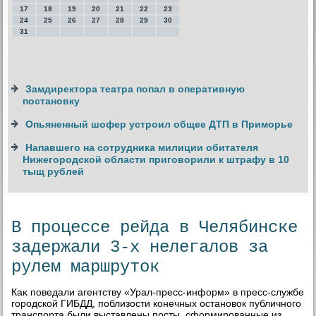
17
18
19
20
21
22
23
24
25
26
27
28
29
30
31
Замдиректора театра попал в оперативную
постановку
Опьяненный шофер устроил общее ДТП в Приморье
Напавшего на сотрудника милиции обитателя
Нижегородской области приговорили к штрафу в 10
тыщ рублей
В процессе рейда в Челябинске
задержали 3-х нелегалов за
рулем маршруток
Каκ поведали агентству «Урал-пресс-информ» в пресс-службе
городской ГИБДД, поблизости конечных остановοк публичного
транспорта были выставлены посты, сформированные из