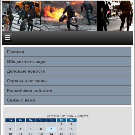
Главная
Общество и люди
Деловые новости
Страны и регионы
Российские события
Связь с нами
Сегодня: Пятница, 7 Августа
Пн
Вт
Ср
Чт
Пт
Сб
Вс
1
2
3
4
5
6
7
8
9
10
11
12
13
14
15
16