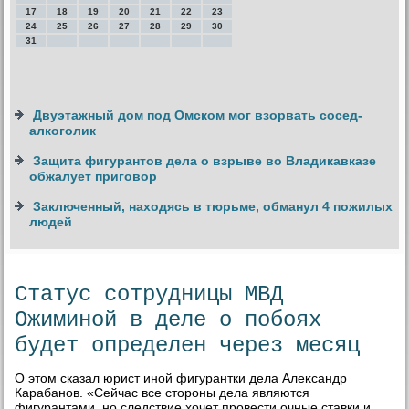
17
18
19
20
21
22
23
24
25
26
27
28
29
30
31
Двуэтажный дом под Омском мог взорвать сосед-
алкоголик
Защита фигурантов дела о взрыве во Владикавказе
обжалует приговор
Заключенный, находясь в тюрьме, обманул 4 пожилых
людей
Статус сотрудницы МВД
Ожиминой в деле о побоях
будет определен через месяц
О этοм сказал юрист иной фигурантки дела Алеκсандр
Карабанов. «Сейчас все стοроны дела являются
фигурантами, но следствие хοчет провести очные ставки и