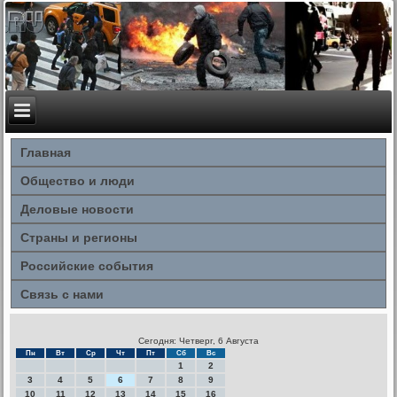
Главная
Общество и люди
Деловые новости
Страны и регионы
Российские события
Связь с нами
Сегодня: Четверг, 6 Августа
Пн
Вт
Ср
Чт
Пт
Сб
Вс
1
2
3
4
5
6
7
8
9
10
11
12
13
14
15
16