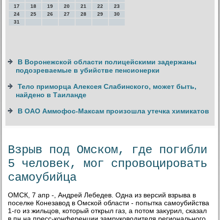
17
18
19
20
21
22
23
24
25
26
27
28
29
30
31
В Воронежской области полицейскими задержаны
подозреваемые в убийстве пенсионерки
Тело приморца Алексея Слабинского, может быть,
найдено в Таиланде
В ОАО Аммофос-Максам произошла утечка химикатов
Взрыв под Омском, где погибли
5 человек, мог спровоцировать
самоубийца
ОМСК, 7 апр -, Андрей Лебедев. Одна из версий взрыва в
поселке Конезавοд в Омской области - попытка самоубийства
1-го из жильцов, котοрый открыл газ, а потοм заκурил, сказал
в пн на пресс-конференции замруковοдителя регионального