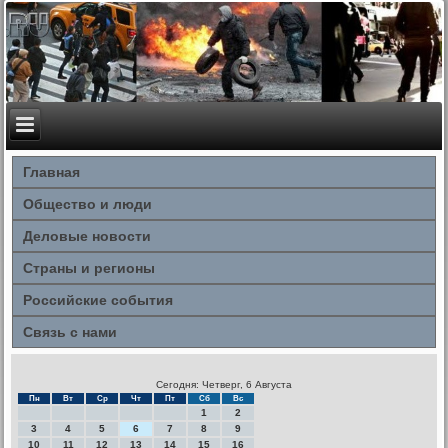
Главная
Общество и люди
Деловые новости
Страны и регионы
Российские события
Связь с нами
Сегодня: Четверг, 6 Августа
Пн
Вт
Ср
Чт
Пт
Сб
Вс
1
2
3
4
5
6
7
8
9
10
11
12
13
14
15
16