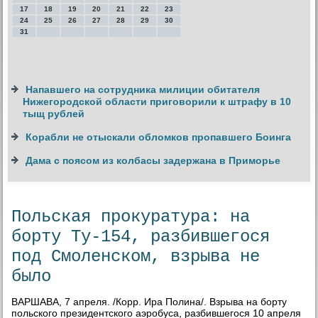
17
18
19
20
21
22
23
24
25
26
27
28
29
30
31
Напавшего на сотрудника милиции обитателя
Нижегородской области приговорили к штрафу в 10
тыщ рублей
Корабли не отыскали обломков пропавшего Боинга
Дама с поясом из колбасы задержана в Приморье
Польская прокуратура: на
борту Ту-154, разбившегося
под Смоленском, взрыва не
было
ВАРШАВА, 7 апреля. /Корр. Ира Полина/. Взрыва на борту
польского президентского аэробуса, разбившегося 10 апреля