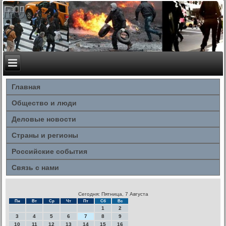
Главная
Общество и люди
Деловые новости
Страны и регионы
Российские события
Связь с нами
Сегодня: Пятница, 7 Августа
Пн
Вт
Ср
Чт
Пт
Сб
Вс
1
2
3
4
5
6
7
8
9
10
11
12
13
14
15
16