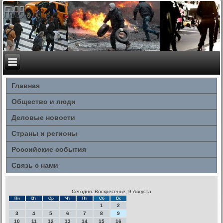
Главная
Общество и люди
Деловые новости
Страны и регионы
Российские события
Связь с нами
Сегодня: Воскресенье, 9 Августа
Пн
Вт
Ср
Чт
Пт
Сб
Вс
1
2
3
4
5
6
7
8
9
10
11
12
13
14
15
16