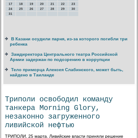
17
18
19
20
21
22
23
24
25
26
27
28
29
30
31
В Казани осудили парня, из-за которого погибли три
ребенка
Замдиректора Центрального театра Российской
Армии задержан по подозрению в коррупции
Тело приморца Алексея Слабинского, может быть,
найдено в Таиланде
Триполи освободил команду
танкера Morning Glory,
незаконно загруженного
ливийской нефтью
ТРИПОЛИ, 25 марта. Ливийские власти приняли решение