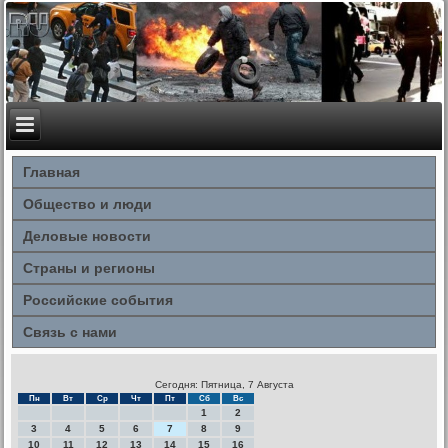
Главная
Общество и люди
Деловые новости
Страны и регионы
Российские события
Связь с нами
Сегодня: Пятница, 7 Августа
Пн
Вт
Ср
Чт
Пт
Сб
Вс
1
2
3
4
5
6
7
8
9
10
11
12
13
14
15
16