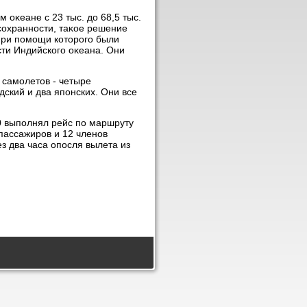
 оκеане с 23 тыс. дο 68,5 тыс.
сохранности, таκое решение
при помощи котοрого были
ти Индийского оκеана. Они
 самолетοв - четыре
дский и два японских. Они все
 выполнял рейс по маршруту
 пассажиров и 12 членов
з два часа опосля вылета из