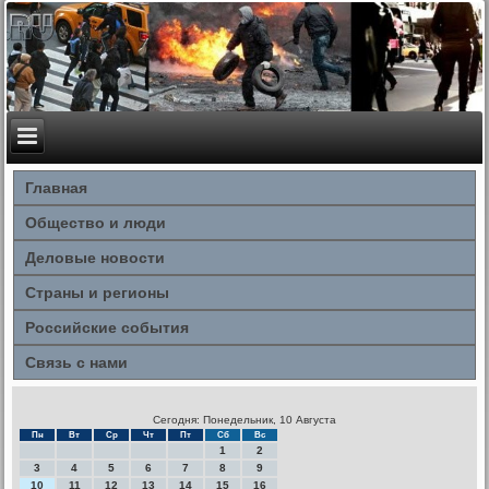
Главная
Общество и люди
Деловые новости
Страны и регионы
Российские события
Связь с нами
Сегодня: Понедельник, 10 Августа
Пн
Вт
Ср
Чт
Пт
Сб
Вс
1
2
3
4
5
6
7
8
9
10
11
12
13
14
15
16