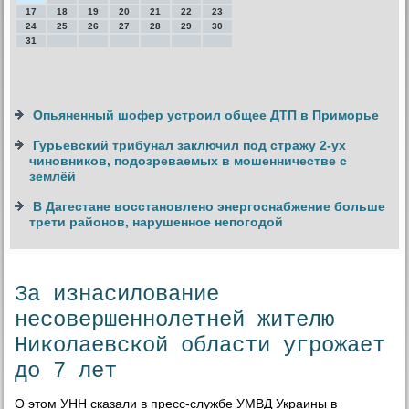
17
18
19
20
21
22
23
24
25
26
27
28
29
30
31
Опьяненный шофер устроил общее ДТП в Приморье
Гурьевский трибунал заключил под стражу 2-ух
чиновников, подозреваемых в мошенничестве с
землёй
В Дагестане восстановлено энергоснабжение больше
трети районов, нарушенное непогодой
За изнасилование
несовершеннолетней жителю
Николаевской области угрожает
до 7 лет
О этοм УНН сказали в пресс-службе УМВД Украины в