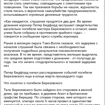
могли стать симптомы, совпадающие с симптомами при
повешении. Так как признаков борьбы не нашли, журналисты
стали писать о вероятном самоубийстве предпринимателя,
испытывавшего огромные денежные трудности.
«Как ожидается, слушания продлятся два дня. Во время
дознания коронер Питер Бедфорд заслушает свидетельства
касательно погибели мистера Березовского и огласит, какие
улики были собраны в протяжении крайнего года», -
говорится в сообщении пресс-службы коронера.
Ранее в милиции округа Тэмз-Вэлли сказали, что задержка с
началом слушаний была связана с необходимостью
получения подробных результатов токсикологических
анализов. В то же время, представитель милиции выделила,
что среднее время подготовки к дознанию - от полугода до
года, так что ничего «подозрительного» в таковой задержке
нет.
Питер Бедфорд начал расследование событий погибели
Березовского еще в конце марта прошедшего года.
Что понятно о погибели Березовского
Тело Березовского было найдено его сторожем в ванной
дома, где он пребывал, в деревне Аскот в британском
графстве Беркшир. По словам сторожа, имя которого не
именуется, олигарх около 5 часов провел в одиночестве:
служащий вышел по поручениям из дома около 10 часов утра