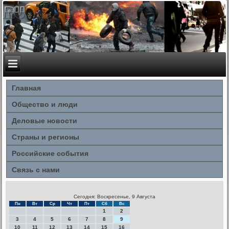
Главная
Общество и люди
Деловые новости
Страны и регионы
Российские события
Связь с нами
Сегодня: Воскресенье, 9 Августа
Пн
Вт
Ср
Чт
Пт
Сб
Вс
1
2
3
4
5
6
7
8
9
10
11
12
13
14
15
16