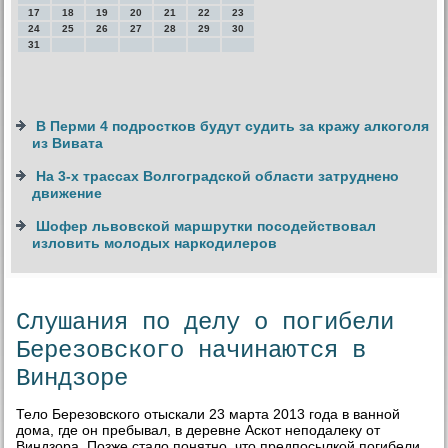
17
18
19
20
21
22
23
24
25
26
27
28
29
30
31
В Перми 4 подростков будут судить за кражу алкоголя
из Вивата
На 3-х трассах Волгоградской области затруднено
движение
Шофер львовской маршрутки посодействовал
изловить молодых наркодилеров
Слушания по делу о погибели
Березовского начинаются в
Виндзоре
Тело Березовского отыскали 23 марта 2013 года в ванной
дома, где он пребывал, в деревне Аскот неподалеку от
Виндзора. Позже стало понятно, что предпосылкой погибели