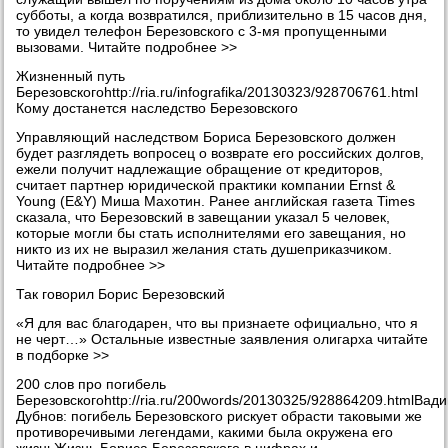
субботы, а когда возвратился, приблизительно в 15 часов дня,
то увидел телефон Березовского с 3-мя пропущенными
вызовами. Читайте подробнее >>
Жизненный путь
Березовскогоhttp://ria.ru/infografika/20130323/928706761.html
Кому достанется наследство Березовского
Управляющий наследством Бориса Березовского должен
будет разглядеть вопросец о возврате его российских долгов,
ежели получит надлежащие обращение от кредиторов,
считает партнер юридической практики компании Ernst &
Young (E&Y) Миша Махотин. Ранее английская газета Times
сказала, что Березовский в завещании указал 5 человек,
которые могли бы стать исполнителями его завещания, но
никто из их не выразил желания стать душеприказчиком.
Читайте подробнее >>
Так говорил Борис Березовский
«Я для вас благодарен, что вы признаете официально, что я
не черт…» Остальные известные заявления олигарха читайте
в подборке >>
200 слов про погибель
Березовскогоhttp://ria.ru/200words/20130325/928864209.htmlВад
Дубнов: погибель Березовского рискует обрасти таковыми же
противоречивыми легендами, какими была окружена его