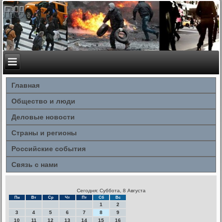
Главная
Общество и люди
Деловые новости
Страны и регионы
Российские события
Связь с нами
Сегодня: Суббота, 8 Августа
Пн
Вт
Ср
Чт
Пт
Сб
Вс
1
2
3
4
5
6
7
8
9
10
11
12
13
14
15
16