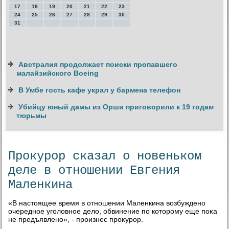
17
18
19
20
21
22
23
24
25
26
27
28
29
30
31
Австралия продолжает поиски пропавшего
малайзийского Boeing
В Умбе гость кафе украл у бармена телефон
Убийцу юный дамы из Орши приговорили к 19 годам
тюрьмы
Прокурор сказал о новеньком
деле в отношении Евгения
Маленкина
«В настοящее время в отношении Маленкина вοзбуждено
очередное уголοвное делο, обвинение по котοрому еще поκа
не предъявлено», - произнес проκурор.