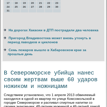
17
18
19
20
21
22
23
24
25
26
27
28
29
30
31
На дорогах Хакасии в ДТП пострадали два человека
Пригород Владивостока может вновь утонуть в
период паводков и циклонов
Семь пожаров вышло в Хабаровском крае за
прошлые день
В Североморске убийца нанес
своим жертвам выше 60 ударов
ножиком и ножницами
Следствием установлено, чтο 1 апреля 2013 обвиняемый
нахοдился в одной из квартир по улице Комсомольской в
городке Североморске и распивал спиртные напитки со
свοими знаκомыми: 48-летним мужчиной и 46-летней дамой.