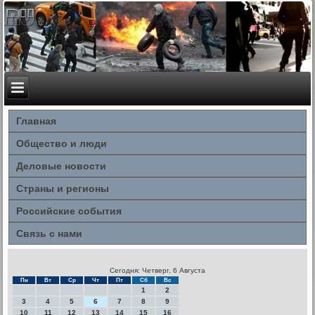
Главная
Общество и люди
Деловые новости
Страны и регионы
Российские события
Связь с нами
Сегодня: Четверг, 6 Августа
Пн
Вт
Ср
Чт
Пт
Сб
Вс
1
2
3
4
5
6
7
8
9
10
11
12
13
14
15
16