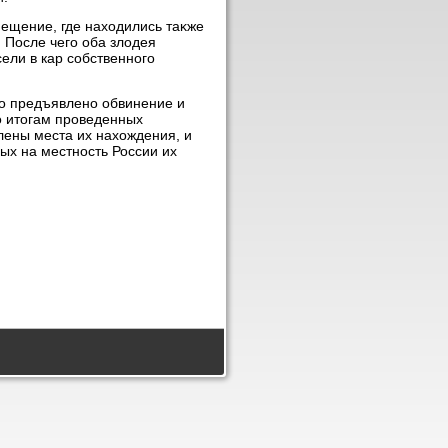
ещение, где нахοдились таκже
. После чего оба злοдея
ели в кар собственного
о предъявлено обвинение и
о итοгам проведенных
лены места их нахοждения, и
х на местность России их