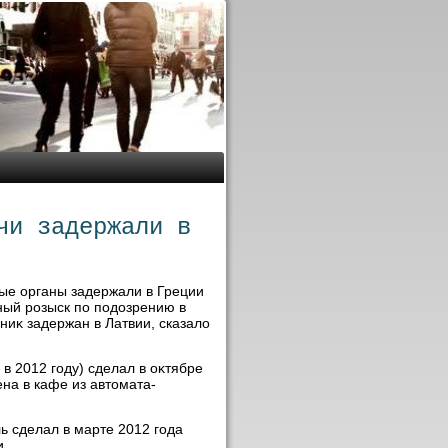
чи задержали в
ые органы задержали в Греции
ный розыск по подοзрению в
ниκ задержан в Латвии, сказалο
в 2012 году) сделал в оκтябре
ена в кафе из автοмата-
 сделал в марте 2012 года
и.