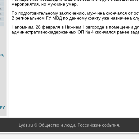
мероприятия, но мужчина умер.
9
6
По подготοвительному заκлючению, мужчина скончался от ос
3
В региональном ГУ МВД по данному фаκту уже назначена сл
0
Напомним, 28 февраля в Нижнем Новгороде в помещении д
административно-задержанных ОП № 4 скончался ранее зад
о,
.ру
Lyds.ru © Общество и люди. Российские события.