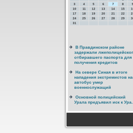
3
4
5
6
7
8
10
11
12
13
14
15
1
17
18
19
20
21
22
2
24
25
26
27
28
29
3
31
В Правдинском районе
задержали лжеполицейског
отбиравшего паспорта для
получения кредитов
На севере Синая в итоге
нападения экстремистов на
автобус умер
военнослужащий
Основной полицейский
Урала предъявил иск к Ура