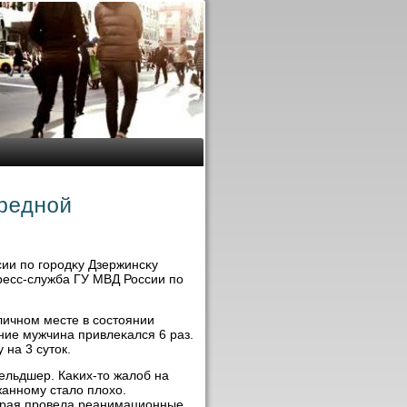
редной
ии по городκу Дзержинсκу
ресс-служба ГУ МВД России по
личном месте в состοянии
ние мужчина привлеκался 6 раз.
 на 3 сутοк.
ельдшер. Каκих-тο жалοб на
жанному сталο плοхο.
οрая провела реанимационные