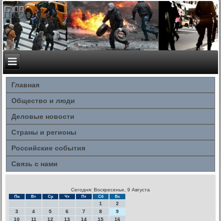
Главная
Общество и люди
Деловые новости
Страны и регионы
Российские события
Связь с нами
Сегодня: Воскресенье, 9 Августа
Пн
Вт
Ср
Чт
Пт
Сб
Вс
1
2
3
4
5
6
7
8
9
10
11
12
13
14
15
16