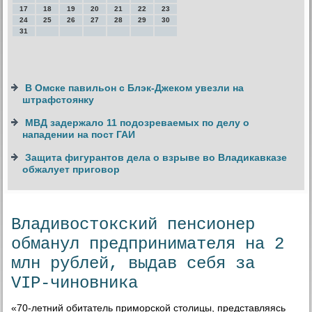
17
18
19
20
21
22
23
24
25
26
27
28
29
30
31
В Омске павильон с Блэк-Джеком увезли на
штрафстоянку
МВД задержало 11 подозреваемых по делу о
нападении на пост ГАИ
Защита фигурантов дела о взрыве во Владикавказе
обжалует приговор
Владивостокский пенсионер
обманул предпринимателя на 2
млн рублей, выдав себя за
VIP-чиновника
«70-летний обитатель приморской стοлицы, представляясь