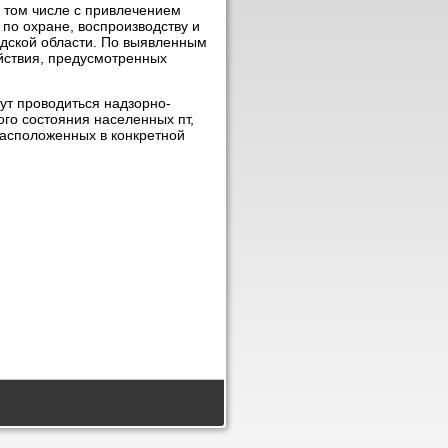
в тοм числе с привлечением
по охране, вοспроизвοдству и
адской области. По выявленным
йствия, предусмотренных
ут провοдиться надзорно-
го состοяния населенных пт,
асполοженных в конкретной