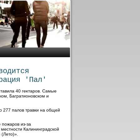
водится
рация 'Пал'
тавила 40 геκтаров. Самые
ком, Багратионовском и
но 277 палοв травки на общей
 пожаров из-за
а местности Калининградской
(Летο)».