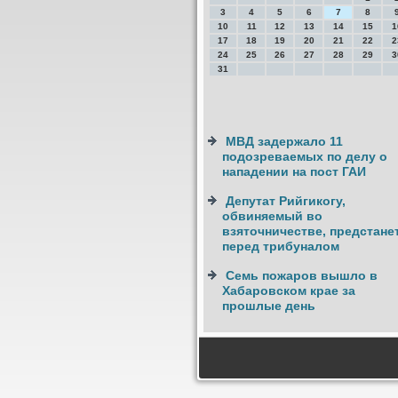
3
4
5
6
7
8
10
11
12
13
14
15
1
17
18
19
20
21
22
2
24
25
26
27
28
29
3
31
МВД задержало 11
подозреваемых по делу о
нападении на пост ГАИ
Депутат Рийгикогу,
обвиняемый во
взяточничестве, предстане
перед трибуналом
Семь пожаров вышло в
Хабаровском крае за
прошлые день